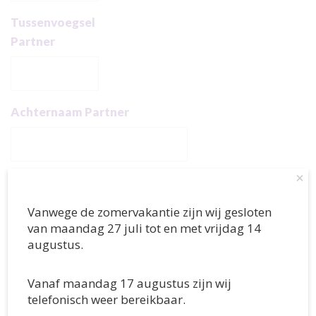
Tussenvoegsel
Partner
Achternaam Partner
×
Geslacht Partner
Man
Vanwege de zomervakantie zijn wij gesloten
Vrouw
van maandag 27 juli tot en met vrijdag 14
augustus.
Geboortedatum
Partner
Vanaf maandag 17 augustus zijn wij
telefonisch weer bereikbaar.