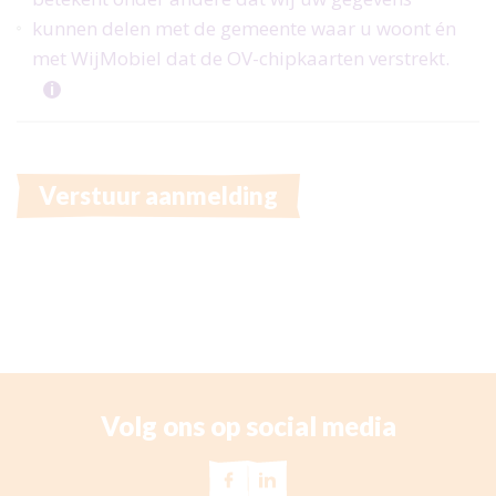
kunnen delen met de gemeente waar u woont én
met WijMobiel dat de OV-chipkaarten verstrekt.
i
Verstuur aanmelding
Vanwege de zomervakantie zijn wij gesloten van maandag 
Vanaf maandag 17 augustus zijn wij telefonisch weer be
Volg ons op social media