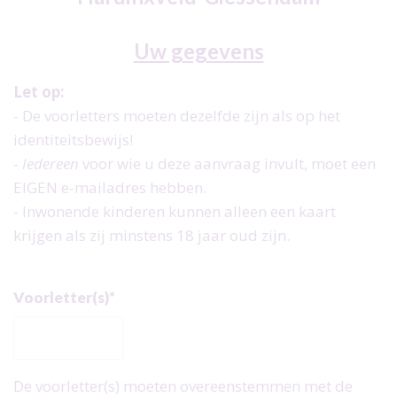
Uw gegevens
Call
me
Let op:
back
- De voorletters moeten dezelfde zijn als op het
by
identiteitsbewijs!
fax
-
Iedereen
voor wie u deze aanvraag invult, moet een
EIGEN e-mailadres hebben.
- Inwonende kinderen kunnen alleen een kaart
krijgen als zij minstens 18 jaar oud zijn.
Voorletter(s)*
De voorletter(s) moeten overeenstemmen met de