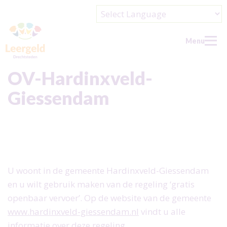
Powered by
Menu
OV-Hardinxveld-
Giessendam
Home
Nieuws
Wie kan aanvragen?
Wat kan/wil je aanvragen?
U woont in de gemeente Hardinxveld-Giessendam
Over ons
en u wilt gebruik maken van de regeling ‘gratis
Over ons
Contact
openbaar vervoer’. Op de website van de gemeente
Wie zijn wij?
www.hardinxveld-giessendam.nl
vindt u alle
Help ons
informatie over deze regeling.
Doel en beleid