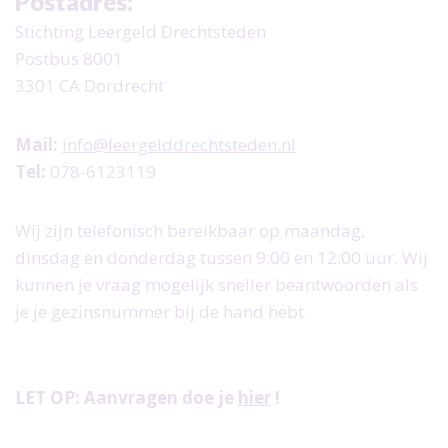
Postadres:
Jaarverslagen
Stichting Leergeld Drechtsteden
Postbus 8001
ANBI
3301 CA Dordrecht
Mail:
info@leergelddrechtsteden.nl
Tel:
078-6123119
Wij zijn telefonisch bereikbaar op maandag,
dinsdag en donderdag tussen 9:00 en 12:00 uur. Wij
kunnen je vraag mogelijk sneller beantwoorden als
je je gezinsnummer bij de hand hebt.
LET OP: Aanvragen doe je
hier
!