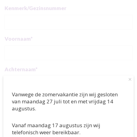
Call
Kenmerk/Gezinsnummer
me
back
by
Voornaam*
fax
Achternaam*
×
Vanwege de zomervakantie zijn wij gesloten
E-mailadres
van maandag 27 juli tot en met vrijdag 14
augustus.
Vanaf maandag 17 augustus zijn wij
Telefoonnummer*
telefonisch weer bereikbaar.