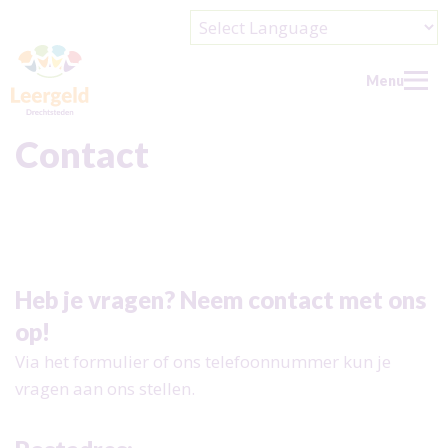
Powered by
Menu
Contact
Home
Nieuws
Wie kan aanvragen?
Heb je vragen? Neem contact met ons
Wat kan/wil je aanvragen?
op!
Over ons
Via het formulier of ons telefoonnummer kun je
Over ons
Contact
vragen aan ons stellen.
Wie zijn wij?
Help ons
Doel en beleid