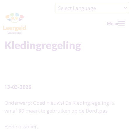
Powered by
Menu
Kledingregeling
Home
Nieuws
Wie kan aanvragen?
13-03-2026
Wat kan/wil je aanvragen?
Over ons
Onderwerp: Goed nieuws! De Kledingregeling is
vanaf 30 maart te gebruiken op de Dordtpas
Over ons
Contact
Wie zijn wij?
Help ons
Beste inwoner,
Doel en beleid