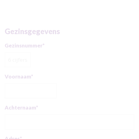
Gezinsgegevens
Call
me
Gezinsnummer*
back
by
fax
Voornaam*
Achternaam*
Adres*