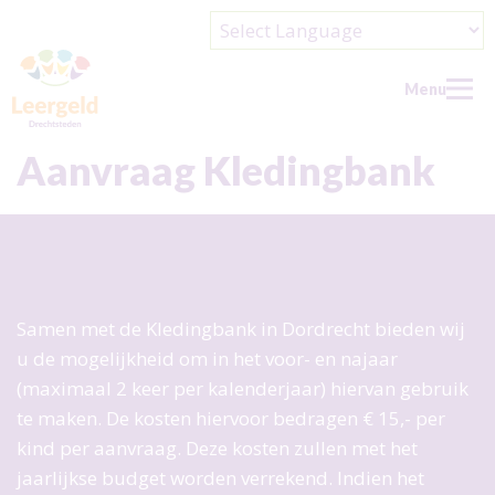
Powered by
Menu
Aanvraag Kledingbank
Home
Nieuws
Wie kan aanvragen?
Samen met de Kledingbank in Dordrecht bieden wij
Wat kan/wil je aanvragen?
u de mogelijkheid om in het voor- en najaar
Over ons
(maximaal 2 keer per kalenderjaar) hiervan gebruik
te maken. De kosten hiervoor bedragen € 15,- per
Over ons
Contact
kind per aanvraag. Deze kosten zullen met het
Wie zijn wij?
Help ons
jaarlijkse budget worden verrekend. Indien het
Doel en beleid